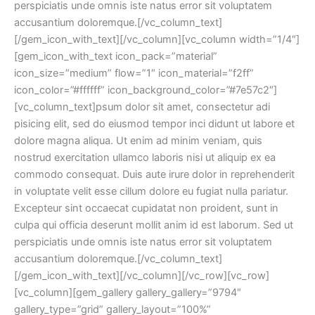
perspiciatis unde omnis iste natus error sit voluptatem
accusantium doloremque.[/vc_column_text]
[/gem_icon_with_text][/vc_column][vc_column width=”1/4″]
[gem_icon_with_text icon_pack=”material”
icon_size=”medium” flow=”1″ icon_material=”f2ff”
icon_color=”#ffffff” icon_background_color=”#7e57c2″]
[vc_column_text]psum dolor sit amet, consectetur adi
pisicing elit, sed do eiusmod tempor inci didunt ut labore et
dolore magna aliqua. Ut enim ad minim veniam, quis
nostrud exercitation ullamco laboris nisi ut aliquip ex ea
commodo consequat. Duis aute irure dolor in reprehenderit
in voluptate velit esse cillum dolore eu fugiat nulla pariatur.
Excepteur sint occaecat cupidatat non proident, sunt in
culpa qui officia deserunt mollit anim id est laborum. Sed ut
perspiciatis unde omnis iste natus error sit voluptatem
accusantium doloremque.[/vc_column_text]
[/gem_icon_with_text][/vc_column][/vc_row][vc_row]
[vc_column][gem_gallery gallery_gallery=”9794″
gallery_type=”grid” gallery_layout=”100%”