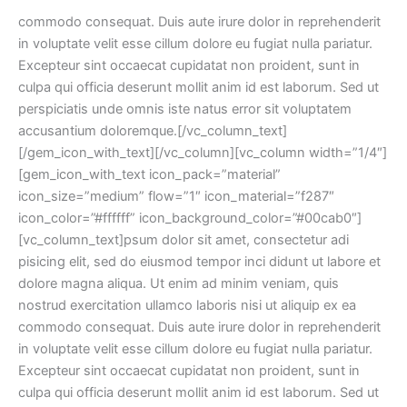
nostrud exercitation ullamco laboris nisi ut aliquip ex ea
commodo consequat. Duis aute irure dolor in reprehenderit
in voluptate velit esse cillum dolore eu fugiat nulla pariatur.
Excepteur sint occaecat cupidatat non proident, sunt in
culpa qui officia deserunt mollit anim id est laborum. Sed ut
perspiciatis unde omnis iste natus error sit voluptatem
accusantium doloremque.[/vc_column_text]
[/gem_icon_with_text][/vc_column][vc_column width=”1/4″]
[gem_icon_with_text icon_pack=”material”
icon_size=”medium” flow=”1″ icon_material=”f287″
icon_color=”#ffffff” icon_background_color=”#00cab0″]
[vc_column_text]psum dolor sit amet, consectetur adi
pisicing elit, sed do eiusmod tempor inci didunt ut labore et
dolore magna aliqua. Ut enim ad minim veniam, quis
nostrud exercitation ullamco laboris nisi ut aliquip ex ea
commodo consequat. Duis aute irure dolor in reprehenderit
in voluptate velit esse cillum dolore eu fugiat nulla pariatur.
Excepteur sint occaecat cupidatat non proident, sunt in
culpa qui officia deserunt mollit anim id est laborum. Sed ut